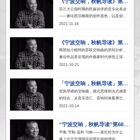
《宁波交响，秋帆导读》第69期「西北望 射天狼——西贝柳斯第二交响曲解读」
芬兰大公国时期的民族诉求的音乐化表达
——兼论西贝柳斯的创作底色，以及创作
年表背后的谜团。
2021-11-16
《宁波交响，秋帆导读》第71期「仿古与反讽：普一及肖九的创作心史」
两部短小精悍的苏联交响曲的异同分析，
兼论作品里呈现的作曲家时代体悟之深
浅。
2021-10-21
「宁波交响，秋帆导读」第70期《从问号到惊叹号：弗兰克交响曲面面观》
管风琴师的交响曲，德式思维和法式感受
的结合，从音乐语汇、音响织体看弗兰克
交响曲。
2021-10-14
“宁波交响，秋帆导读”第68期《在海顿和贝多芬之间—莫扎特交响曲创作综述》
平衡·节制·温和·匀称——莫扎特为什么
难？论宁交谨慎应对莫扎特的理由。